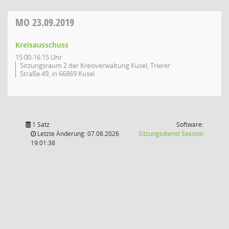
MO
23.09.2019
Kreisausschuss
15:00-16:15 Uhr
Sitzungsraum 2 der Kreisverwaltung Kusel, Trierer
Straße 49, in 66869 Kusel
1 Satz
Software:
(Wird in
Letzte Änderung: 07.08.2026
Sitzungsdienst
Session
19:01:38