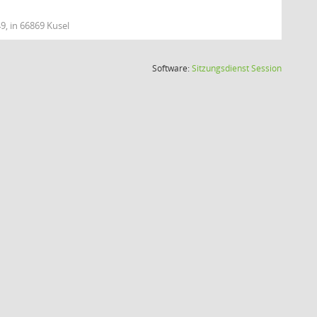
9, in 66869 Kusel
(Wird in
Software:
Sitzungsdienst
Session