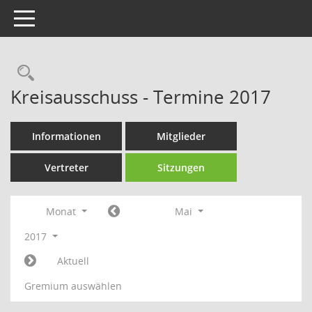
Toggle navigation
Rechercheauswahl
Kreisausschuss - Termine 2017
Informationen
Mitglieder
Vertreter
Sitzungen
Monat
Mai
2017
Aktuell
Gremium auswählen