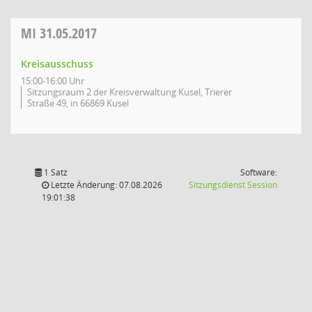
MI
31.05.2017
Kreisausschuss
15:00-16:00 Uhr
Sitzungsraum 2 der Kreisverwaltung Kusel, Trierer
Straße 49, in 66869 Kusel
1 Satz
Software:
(Wird in
Letzte Änderung: 07.08.2026
Sitzungsdienst
Session
19:01:38