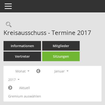
Toggle navigation
Rechercheauswahl
Kreisausschuss - Termine 2017
Informationen
Mitglieder
Vertreter
Sitzungen
Monat
Januar
2017
Aktuell
Gremium auswählen