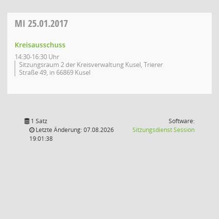
MI
25.01.2017
Kreisausschuss
14:30-16:30 Uhr
Sitzungsraum 2 der Kreisverwaltung Kusel, Trierer
Straße 49, in 66869 Kusel
1 Satz
Software:
(Wird in
Letzte Änderung: 07.08.2026
Sitzungsdienst
Session
19:01:38