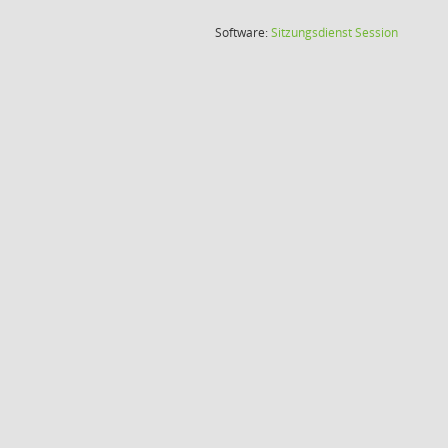
(Wird in
Software:
Sitzungsdienst
Session