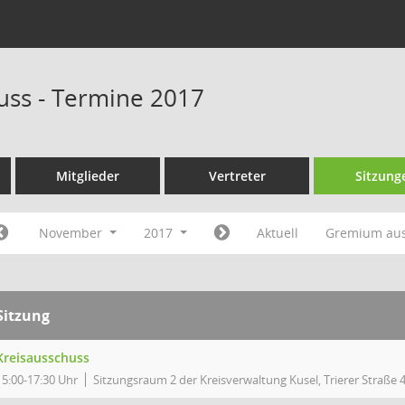
uss - Termine 2017
Mitglieder
Vertreter
Sitzung
November
2017
Aktuell
Gremium au
Sitzung
Kreisausschuss
15:00-17:30 Uhr
Sitzungsraum 2 der Kreisverwaltung Kusel, Trierer Straße 4