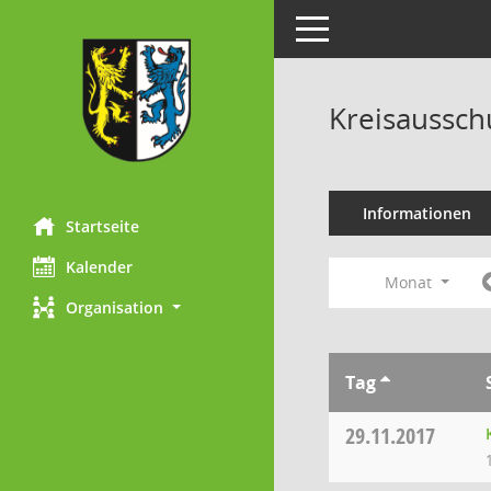
Toggle navigation
Kreisaussch
Informationen
Startseite
Kalender
Monat
Organisation
Tag
29.11.2017