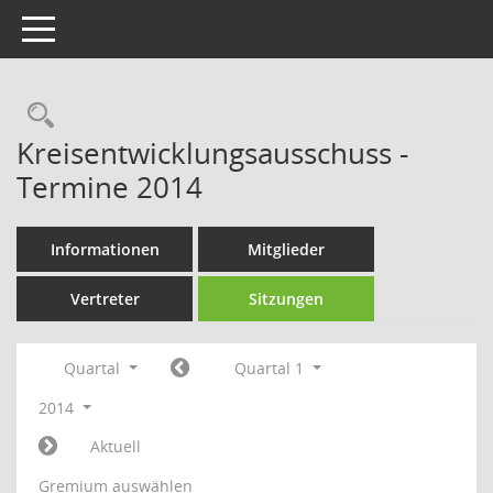
Toggle navigation
Rechercheauswahl
Kreisentwicklungsausschuss -
Termine 2014
Informationen
Mitglieder
Vertreter
Sitzungen
Quartal
Quartal 1
2014
Aktuell
Gremium auswählen