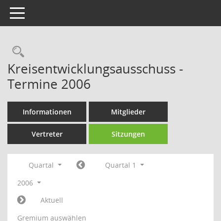
Toggle navigation
Rechercheauswahl
Kreisentwicklungsausschuss -
Termine 2006
Informationen
Mitglieder
Vertreter
Sitzungen
Quartal
Quartal 1
2006
Aktuell
Gremium auswählen