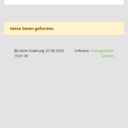
Keine Daten gefunden.
Letzte Änderung: 07.08.2026
Software:
Sitzungsdienst
(Wird in
19:01:38
Session