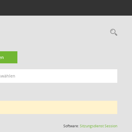
Rec
en
swählen
(Wird in
Software:
Sitzungsdienst
Session