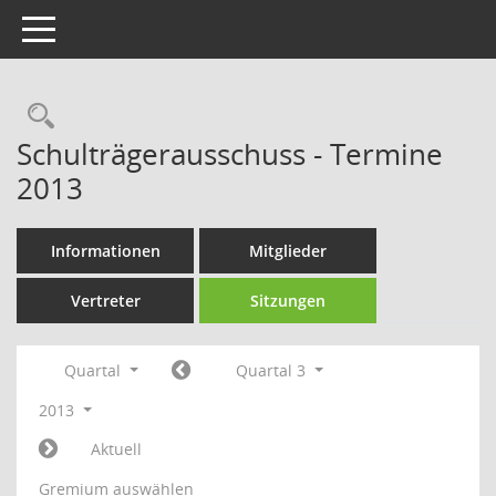
Toggle navigation
Rechercheauswahl
Schulträgerausschuss - Termine
2013
Informationen
Mitglieder
Vertreter
Sitzungen
Quartal
Quartal 3
2013
Aktuell
Gremium auswählen