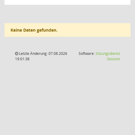
Keine Daten gefunden.
Letzte Änderung: 07.08.2026
Software:
Sitzungsdienst
(Wird in
19:01:38
Session