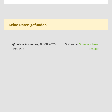
Keine Daten gefunden.
Letzte Änderung: 07.08.2026
Software:
Sitzungsdienst
(Wird in
19:01:38
Session