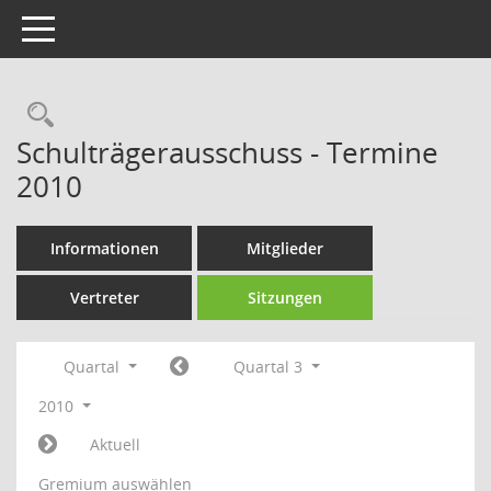
Toggle navigation
Rechercheauswahl
Schulträgerausschuss - Termine
2010
Informationen
Mitglieder
Vertreter
Sitzungen
Quartal
Quartal 3
2010
Aktuell
Gremium auswählen