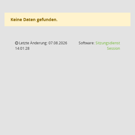
Keine Daten gefunden.
Letzte Änderung: 07.08.2026
Software:
Sitzungsdienst
(Wird in
14:01:28
Session