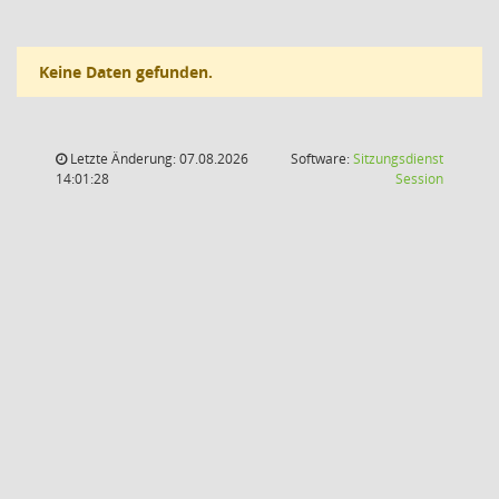
Keine Daten gefunden.
Letzte Änderung: 07.08.2026
Software:
Sitzungsdienst
(Wird in
14:01:28
Session