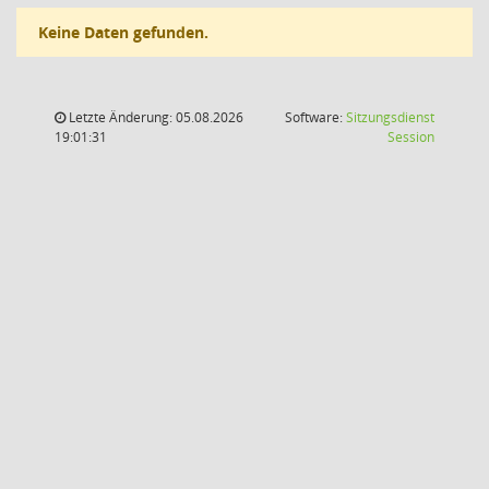
Keine Daten gefunden.
Letzte Änderung: 05.08.2026
Software:
Sitzungsdienst
(Wird in
19:01:31
Session