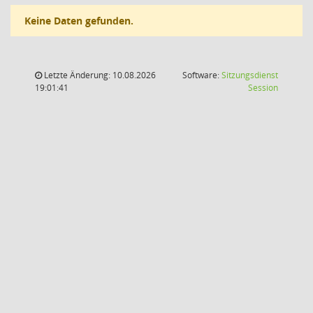
Keine Daten gefunden.
Letzte Änderung: 10.08.2026
Software:
Sitzungsdienst
(Wird in
19:01:41
Session