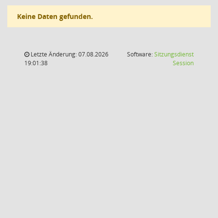
Keine Daten gefunden.
Letzte Änderung: 07.08.2026
Software:
Sitzungsdienst
(Wird in
19:01:38
Session