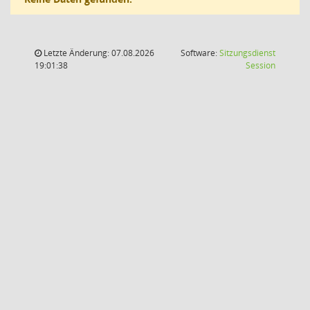
Letzte Änderung: 07.08.2026
Software:
Sitzungsdienst
(Wird in
19:01:38
Session