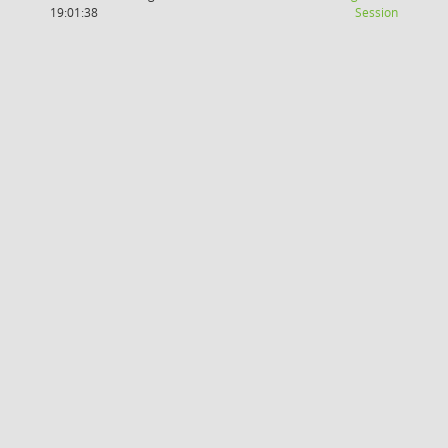
(Wird in
19:01:38
Session