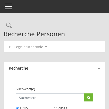
Toggle navigation
Rechercheauswahl
Recherche Personen
19. Legislaturperiode
Recherche
Suchwort(e)
UND
ODER