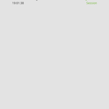
(Wird in
19:01:38
Session