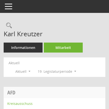
Toggle navigation
Rechercheauswahl
Karl Kreutzer
Informationen
Mitarbeit
Aktuell
Aktuell
19. Legislaturperiode
AFD
Kreisausschuss