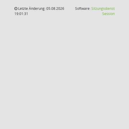
Letzte Änderung: 05.08.2026
Software:
Sitzungsdienst
(Wird in
19:01:31
Session