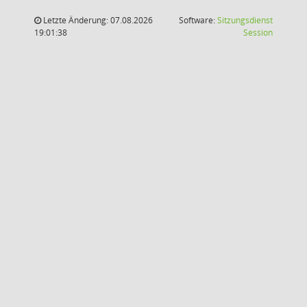
Letzte Änderung: 07.08.2026
Software:
Sitzungsdienst
(Wird in
19:01:38
Session