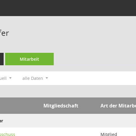
fer
Mitarbeit
uell
alle Daten
Mitgliedschaft
Art der Mitarb
er
usschuss
Mitglied