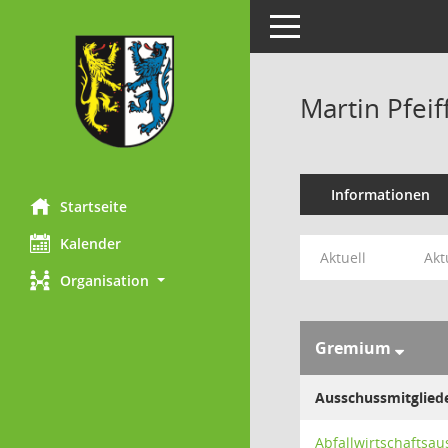
Toggle navigation
Martin Pfeif
Informationen
Startseite
Kalender
Aktuell
Akt
Organisation
Gremium
Ausschussmitglied
Abfallwirtschaftsa