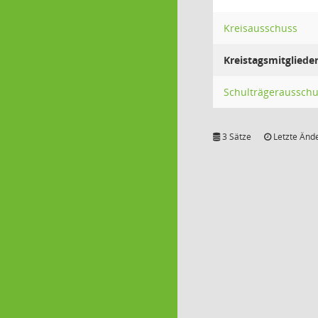
Kreisausschuss
Kreistagsmitgliede
Schulträgeraussch
3 Sätze
Letzte Ände