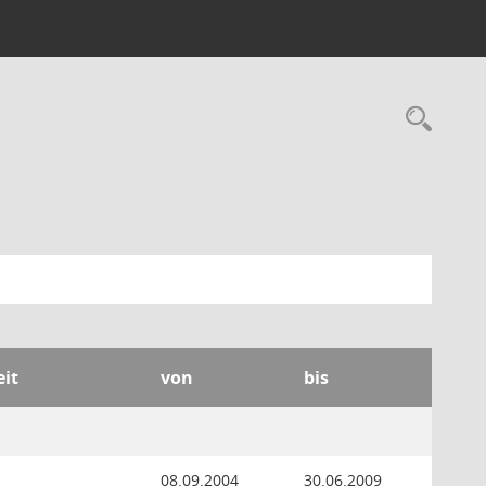
Rec
eit
von
bis
08.09.2004
30.06.2009