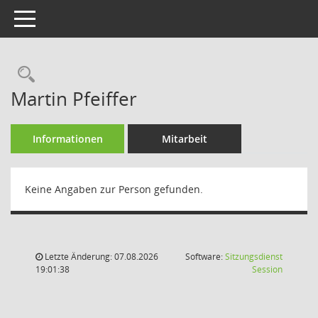
Toggle navigation
Rechercheauswahl
Martin Pfeiffer
Informationen
Mitarbeit
Keine Angaben zur Person gefunden.
Letzte Änderung: 07.08.2026
Software:
Sitzungsdienst
(Wird in
19:01:38
Session