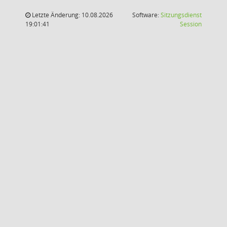
Letzte Änderung: 10.08.2026
Software:
Sitzungsdienst
(Wird in
19:01:41
Session