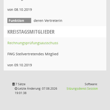
von 08.10.2019
deren Vertreterin
KREISTAGSMITGLIEDER
Rechnungsprüfungsausschuss
FWG Stellvertretendes Mitglied
von 09.10.2019
7 Sätze
Software:
(Wird in
Letzte Änderung: 07.08.2026
Sitzungsdienst
Session
19:01:38