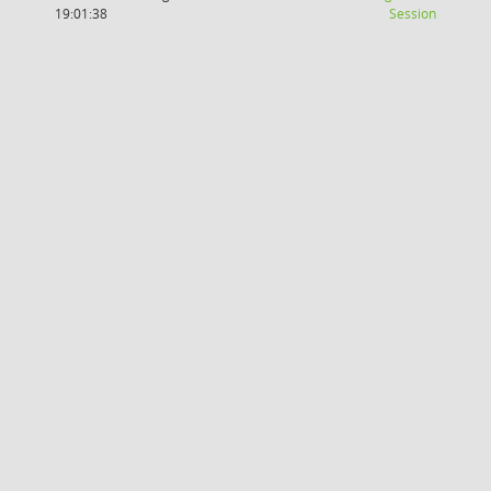
(Wird in
19:01:38
Session