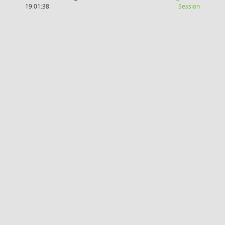
(Wird in
19:01:38
Session