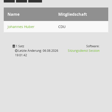
Name
Mitgliedschaft
Johannes Huber
CDU
1 Satz
Software:
(Wird in
Letzte Änderung: 06.08.2026
Sitzungsdienst
Session
19:01:42