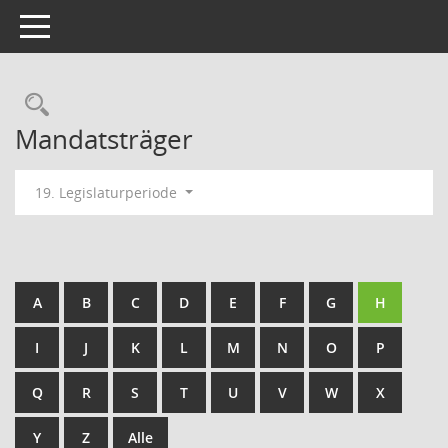
Toggle navigation
Rechercheauswahl
Mandatsträger
19. Legislaturperiode
A
B
C
D
E
F
G
H
I
J
K
L
M
N
O
P
Q
R
S
T
U
V
W
X
Y
Z
Alle