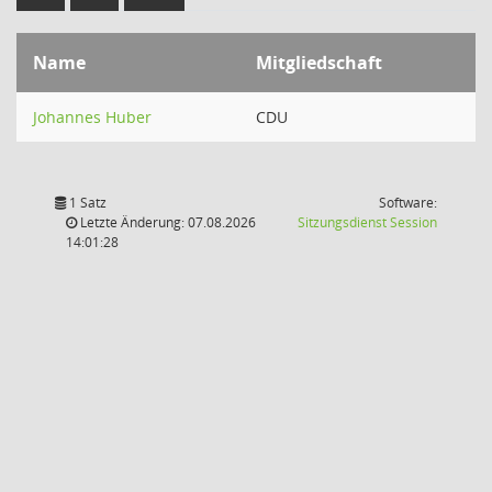
Name
Mitgliedschaft
Johannes Huber
CDU
1 Satz
Software:
(Wird in
Letzte Änderung: 07.08.2026
Sitzungsdienst
Session
14:01:28