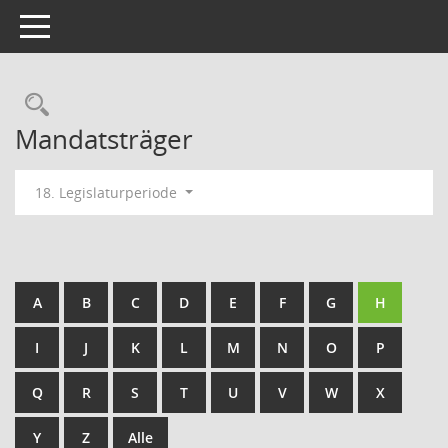
Toggle navigation
Rechercheauswahl
Mandatsträger
18. Legislaturperiode
A
B
C
D
E
F
G
H
I
J
K
L
M
N
O
P
Q
R
S
T
U
V
W
X
Y
Z
Alle