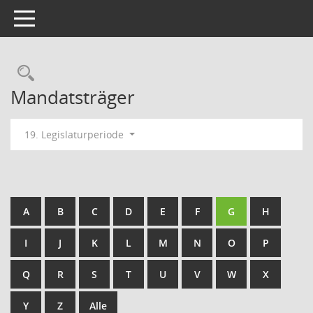
Toggle navigation
Rechercheauswahl
Mandatsträger
19. Legislaturperiode
A
B
C
D
E
F
G
H
I
J
K
L
M
N
O
P
Q
R
S
T
U
V
W
X
Y
Z
Alle