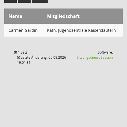
Name
Mitgliedschaft
Carmen Gardin
Kath. Jugendzentrale Kaiserslautern
1 Satz
Software:
(Wird in
Letzte Änderung: 05.08.2026
Sitzungsdienst
Session
19:01:31