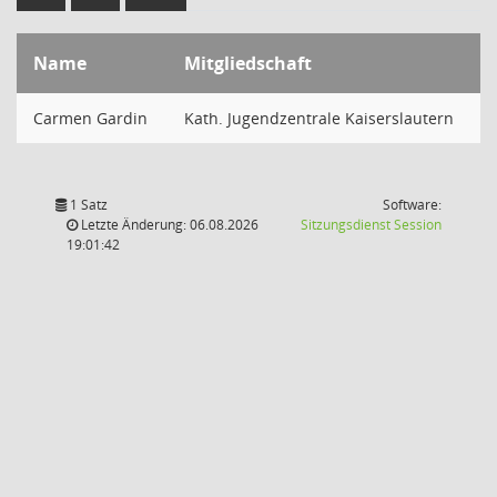
Name
Mitgliedschaft
Carmen Gardin
Kath. Jugendzentrale Kaiserslautern
1 Satz
Software:
(Wird in
Letzte Änderung: 06.08.2026
Sitzungsdienst
Session
19:01:42