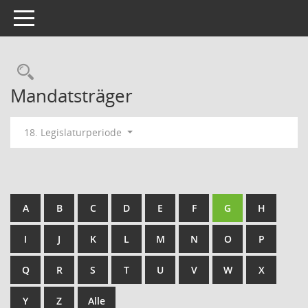
Toggle navigation
Rechercheauswahl
Mandatsträger
18. Legislaturperiode
A
B
C
D
E
F
G
H
I
J
K
L
M
N
O
P
Q
R
S
T
U
V
W
X
Y
Z
Alle