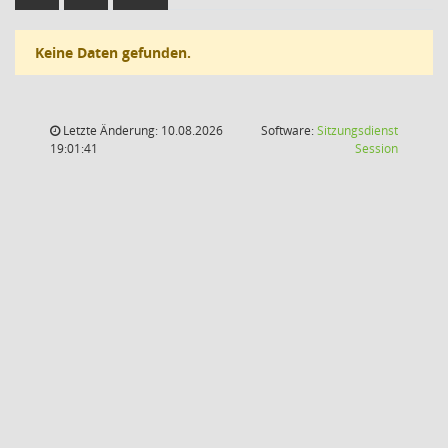
Keine Daten gefunden.
Letzte Änderung: 10.08.2026
Software:
Sitzungsdienst
(Wird in
19:01:41
Session