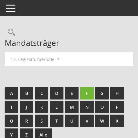
Toggle navigation
Rechercheauswahl
Mandatsträger
13. Legislaturperiode
A
B
C
D
E
F
G
H
I
J
K
L
M
N
O
P
Q
R
S
T
U
V
W
X
Y
Z
Alle