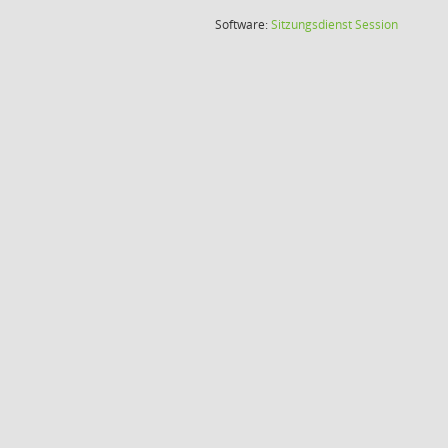
(Wird in
Software:
Sitzungsdienst
Session