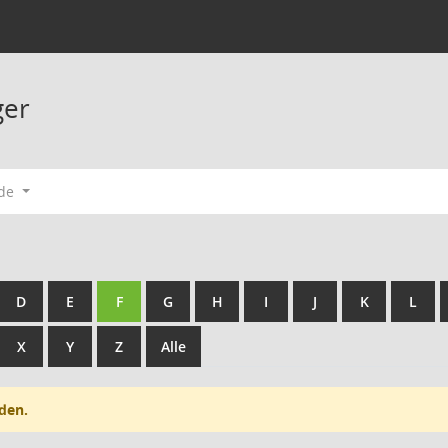
ger
ode
D
E
F
G
H
I
J
K
L
X
Y
Z
Alle
den.