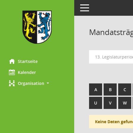
Toggle navigation
Mandatsträ
13. Legislaturperi
Startseite
Kalender
Organisation
A
B
C
U
V
W
Keine Daten gefun