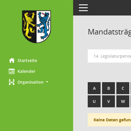
Toggle navigation
Mandatsträ
14. Legislaturperi
Startseite
Kalender
Organisation
A
B
C
U
V
W
Keine Daten gefun