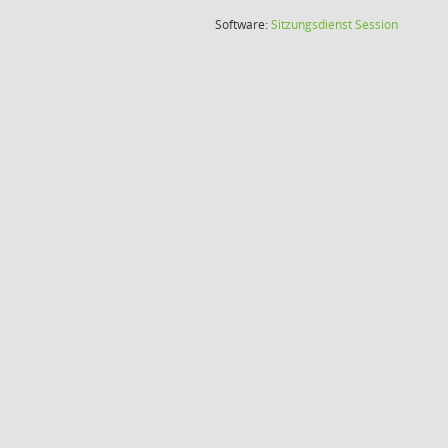
(Wird in
Software:
Sitzungsdienst
Session