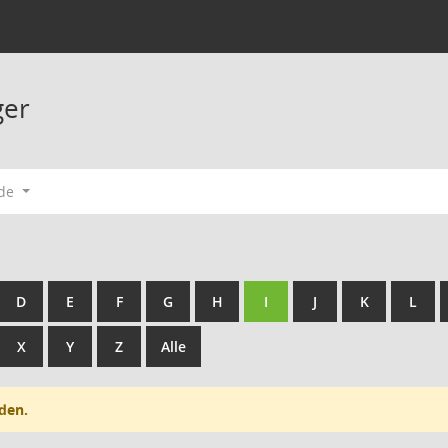
ger
ode
D
E
F
G
H
I
J
K
L
X
Y
Z
Alle
den.