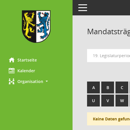
Toggle navigation
Mandatsträ
19. Legislaturperi
Startseite
Kalender
Organisation
A
B
C
U
V
W
Keine Daten gefun