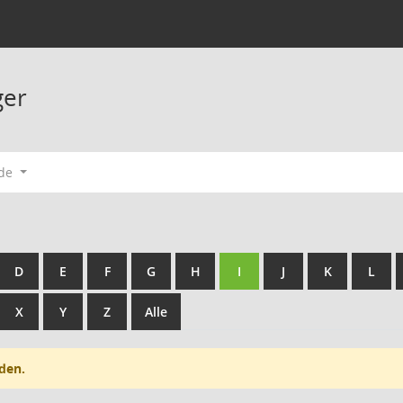
ger
ode
D
E
F
G
H
I
J
K
L
X
Y
Z
Alle
den.