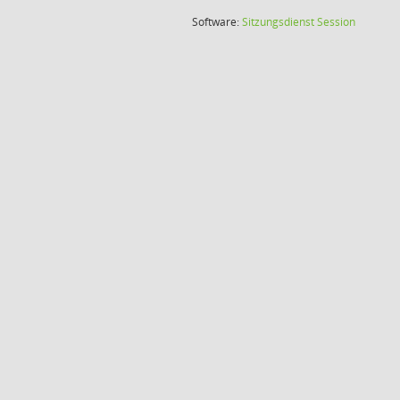
(Wird in
Software:
Sitzungsdienst
Session