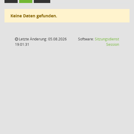
Keine Daten gefunden.
Letzte Änderung: 05.08.2026
Software:
Sitzungsdienst
(Wird in
19:01:31
Session