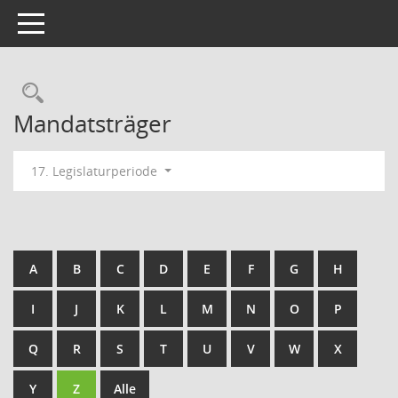
Toggle navigation
Rechercheauswahl
Mandatsträger
17. Legislaturperiode
A
B
C
D
E
F
G
H
I
J
K
L
M
N
O
P
Q
R
S
T
U
V
W
X
Y
Z
Alle