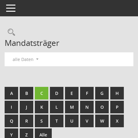
Toggle navigation
Rechercheauswahl
Mandatsträger
alle Daten
A
B
C
D
E
F
G
H
I
J
K
L
M
N
O
P
Q
R
S
T
U
V
W
X
Y
Z
Alle