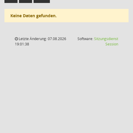
Keine Daten gefunden.
Letzte Änderung: 07.08.2026
Software:
Sitzungsdienst
(Wird in
19:01:38
Session