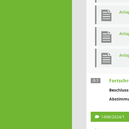
Anla
Anla
Anla
Fortsch
Ö 7
Beschluss
Abstimmu
1498/2024/1