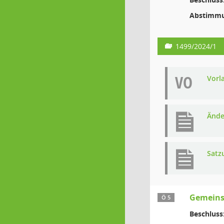
Abstimmu
1499/2024/1
VO
Vorl
Ände
Satz
Gemeins
Ö 5
Beschluss