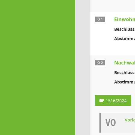
Einwohn
Ö 1
Beschluss
Abstimmu
Nachwahl
Ö 2
Beschluss
Abstimmu
1516/2024
VO
Vorl