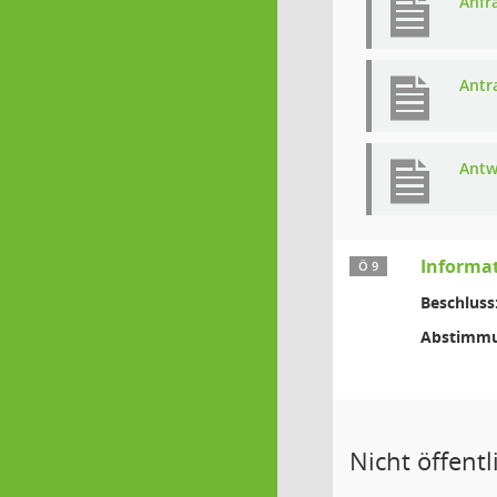
Anfr
Antr
Antw
Informa
Ö 9
Beschluss
Abstimmu
Nicht öffentli