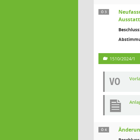
Neufassu
Ö 3
Ausstatt
Beschluss
Abstimmu
1510/2024/1
VO
Vorl
Anla
Änderung
Ö 4
Beschluss