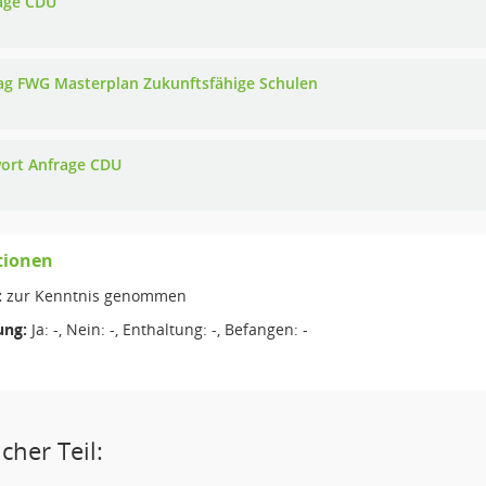
age CDU
ag FWG Masterplan Zukunftsfähige Schulen
ort Anfrage CDU
tionen
:
zur Kenntnis genommen
ng:
Ja: -, Nein: -, Enthaltung: -, Befangen: -
cher Teil: