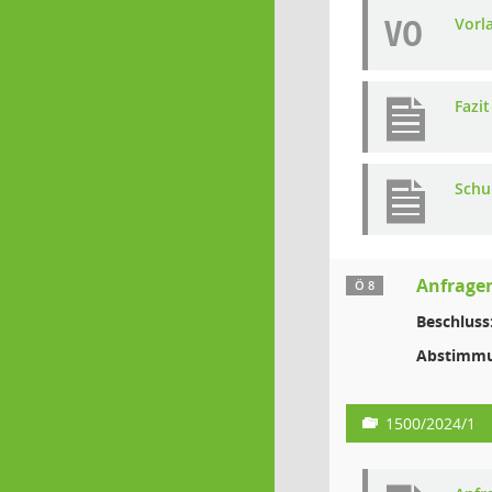
VO
Vorl
Fazit
Schu
Anfragen
Ö 8
Beschluss
Abstimmu
1500/2024/1