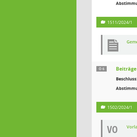
Abstimmu
1511/2024/1
Geme
Beiträg
Ö 6
Beschluss
Abstimmu
1502/2024/1
VO
Vorl