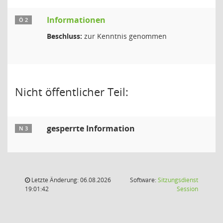
Informationen
Ö 2
Beschluss:
zur Kenntnis genommen
Nicht öffentlicher Teil:
gesperrte Information
N 3
Letzte Änderung: 06.08.2026
Software:
Sitzungsdienst
(Wird in
19:01:42
Session