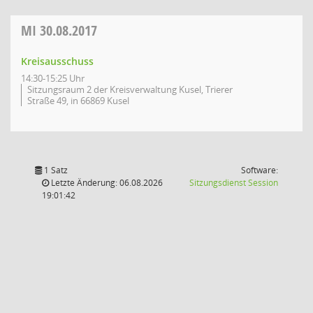
MI
30.08.2017
Kreisausschuss
14:30-15:25 Uhr
Sitzungsraum 2 der Kreisverwaltung Kusel, Trierer
Straße 49, in 66869 Kusel
1 Satz
Software:
(Wird in
Letzte Änderung: 06.08.2026
Sitzungsdienst
Session
19:01:42