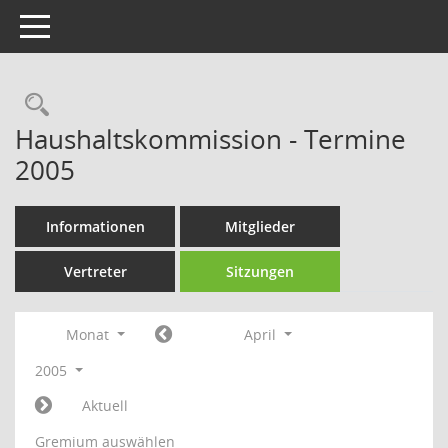
Toggle navigation
Rechercheauswahl
Haushaltskommission - Termine
2005
Informationen
Mitglieder
Vertreter
Sitzungen
Monat
April
2005
Aktuell
Gremium auswählen