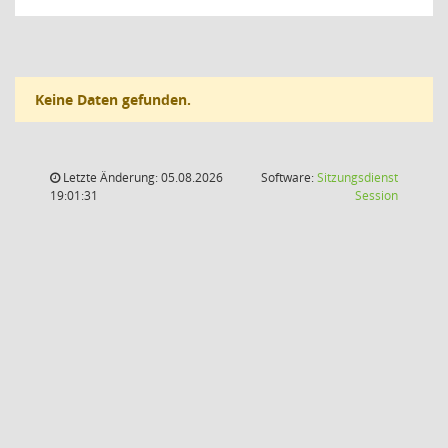
Keine Daten gefunden.
Letzte Änderung: 05.08.2026
Software:
Sitzungsdienst
(Wird in
19:01:31
Session