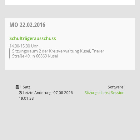
MO
22.02.2016
Schulträgerausschuss
14:30-15:30 Uhr
Sitzungsraum 2 der Kreisverwaltung Kusel, Trierer
Straße 49, in 66869 Kusel
1 Satz
Software:
(Wird in
Letzte Änderung: 07.08.2026
Sitzungsdienst
Session
19:01:38