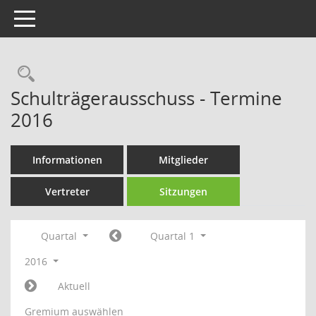
Toggle navigation
Rechercheauswahl
Schulträgerausschuss - Termine
2016
Informationen
Mitglieder
Vertreter
Sitzungen
Quartal
Quartal 1
2016
Aktuell
Gremium auswählen