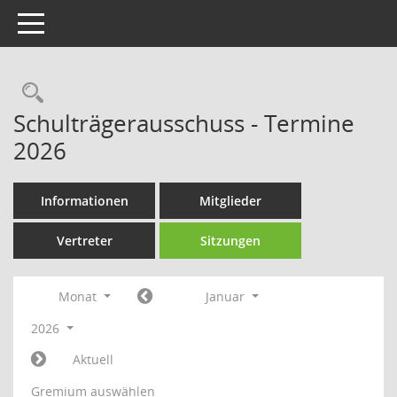
Toggle navigation
Rechercheauswahl
Schulträgerausschuss - Termine
2026
Informationen
Mitglieder
Vertreter
Sitzungen
Monat
Januar
2026
Aktuell
Gremium auswählen