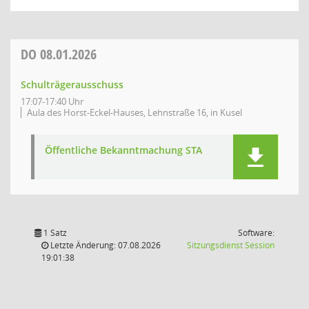
DO
08.01.2026
Schulträgerausschuss
17:07-17:40 Uhr
Aula des Horst-Eckel-Hauses, Lehnstraße 16, in Kusel
Öffentliche Bekanntmachung STA
1 Satz
Software:
(Wird in
Letzte Änderung: 07.08.2026
Sitzungsdienst
Session
19:01:38