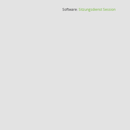
(Wird in
Software:
Sitzungsdienst
Session