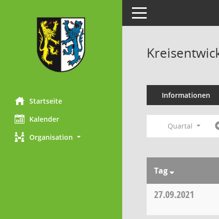
Toggle navigation
Kreisentwic
Informationen
Startseite
Kalender
Quartal
Organisation
Tag
27.09.2021