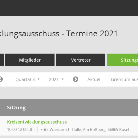
klungsausschuss - Termine 2021
Mitglieder
Vertreter
Sitzung
Quartal 3
2021
Aktuell
Gremium au
Sitzung
Kreisentwicklungsausschuss
10:00-12:00 Uhr
Fritz-Wunderlich-Halle, Am Roßberg, 66869 Kusel