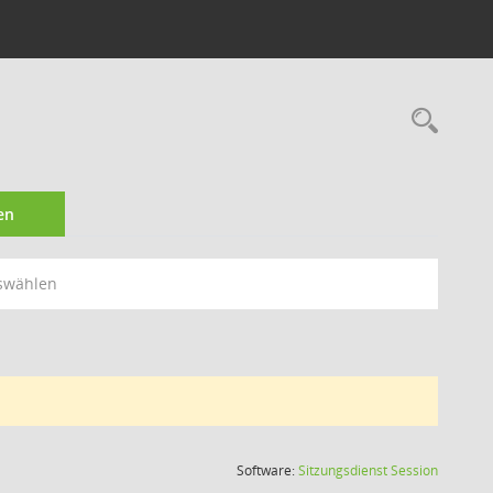
Rec
en
swählen
(Wird in
Software:
Sitzungsdienst
Session