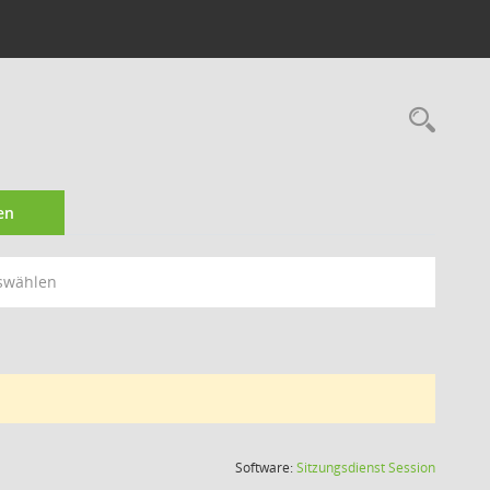
Rec
en
swählen
(Wird in
Software:
Sitzungsdienst
Session