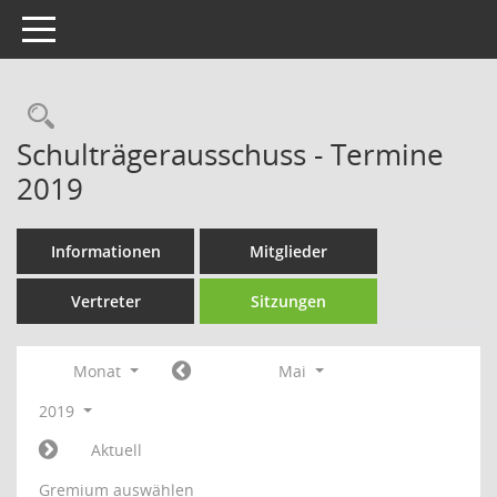
Toggle navigation
Rechercheauswahl
Schulträgerausschuss - Termine
2019
Informationen
Mitglieder
Vertreter
Sitzungen
Monat
Mai
2019
Aktuell
Gremium auswählen