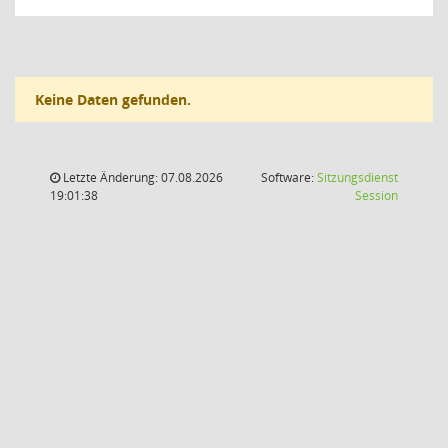
Keine Daten gefunden.
Letzte Änderung: 07.08.2026
Software:
Sitzungsdienst
(Wird in
19:01:38
Session