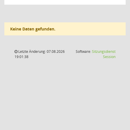
Keine Daten gefunden.
Letzte Änderung: 07.08.2026
Software:
Sitzungsdienst
(Wird in
19:01:38
Session