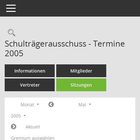
Toggle navigation
Rechercheauswahl
Schulträgerausschuss - Termine
2005
Informationen
Mitglieder
Vertreter
Sitzungen
Monat
Mai
2005
Aktuell
Gremium auswählen