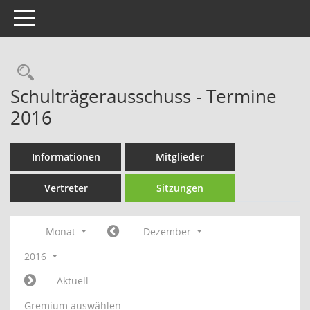
Toggle navigation
Rechercheauswahl
Schulträgerausschuss - Termine
2016
Informationen
Mitglieder
Vertreter
Sitzungen
Monat
Dezember
2016
Aktuell
Gremium auswählen