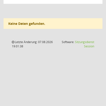
Keine Daten gefunden.
Letzte Änderung: 07.08.2026
Software:
Sitzungsdienst
(Wird in
19:01:38
Session